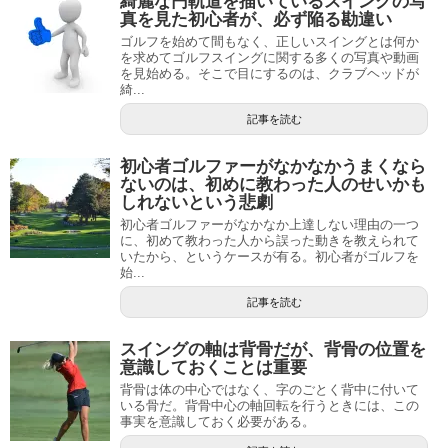
綺麗な円軌道を描いているスイングの写
真を見た初心者が、必ず陥る勘違い
ゴルフを始めて間もなく、正しいスイングとは何か
を求めてゴルフスイングに関する多くの写真や動画
を見始める。そこで目にするのは、クラブヘッドが
綺...
記事を読む
初心者ゴルファーがなかなかうまくなら
ないのは、初めに教わった人のせいかも
しれないという悲劇
初心者ゴルファーがなかなか上達しない理由の一つ
に、初めて教わった人から誤った動きを教えられて
いたから、というケースが有る。初心者がゴルフを
始...
記事を読む
スイングの軸は背骨だが、背骨の位置を
意識しておくことは重要
背骨は体の中心ではなく、字のごとく背中に付いて
いる骨だ。背骨中心の軸回転を行うときには、この
事実を意識しておく必要がある。