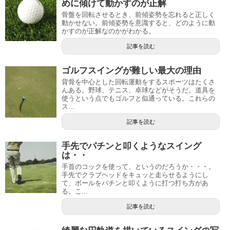
めに傾けて動かすのが正解
骨盤を回転させるとき、前傾姿勢を忘れると正しく
動かせない。前傾姿勢を意識すると、どのように動
かすのが正解なのかがわかる。
記事を読む
ゴルフスイングが難しい最大の理由
背骨を中心とした回転運動をするスポーツはたくさ
んある。野球、テニス、卓球などがそうだ。道具を
使うという点でもゴルフと似通っている。これらの
ス...
記事を読む
手先でパチンと叩くようなスイング
は・・
手首のコックを使って、というのだろうか・・・。
手先でクラブヘッドをキュッと走らせるようにし
て、ボールをパチンと叩くように打つ打ち方があ
る。こ...
記事を読む