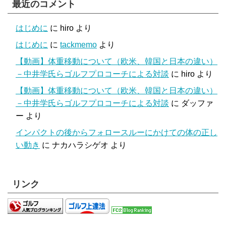
最近のコメント
はじめに
に
hiro
より
はじめに
に
tackmemo
より
【動画】体重移動について（欧米、韓国と日本の違い）
－中井学氏らゴルフプロコーチによる対談
に
hiro
より
【動画】体重移動について（欧米、韓国と日本の違い）
－中井学氏らゴルフプロコーチによる対談
に
ダッファ
ー
より
インパクトの後からフォロースルーにかけての体の正し
い動き
に
ナカハラシゲオ
より
リンク