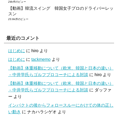
24k件のビュー
【動画】韓流スイング 韓国女子プロのドライバーレッ
スン
23.6k件のビュー
最近のコメント
はじめに
に
hiro
より
はじめに
に
tackmemo
より
【動画】体重移動について（欧米、韓国と日本の違い）
－中井学氏らゴルフプロコーチによる対談
に
hiro
より
【動画】体重移動について（欧米、韓国と日本の違い）
－中井学氏らゴルフプロコーチによる対談
に
ダッファ
ー
より
インパクトの後からフォロースルーにかけての体の正し
い動き
に
ナカハラシゲオ
より