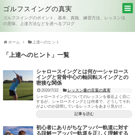
ゴルフスイングの真実
ゴルフスイングのポイント、基本、真髄、練習方法、レッスン法
の意味、上達方法などを述べるブログ
ホーム
上達へのヒント
「
上達へのヒント
」
一覧
シャロースイングとは何かーシャロース
イングと背骨中心の軸回転スイングとの
密接な関係
2020/7/22
レッスン書の言葉の真実
シャロースイングについてのレッスンを最近よく目に
するが、シャロースイングとは何者で、どうしてそれ
がよいのか説明しているレッスンをあまり見かけ...
記事を読む
初心者にありがちなアッパー軌道に対す
る誤解ーアッパー軌道を正しく理解する