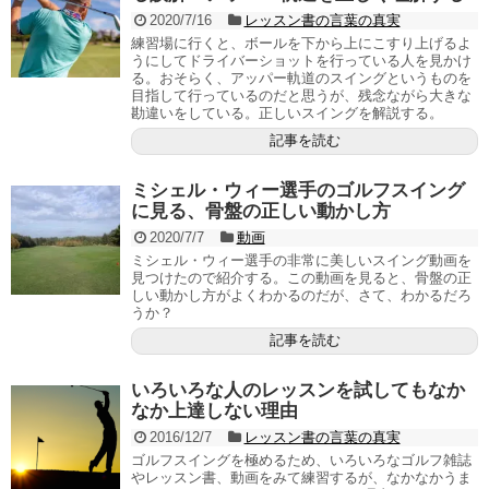
2020/7/16
レッスン書の言葉の真実
練習場に行くと、ボールを下から上にこすり上げるよ
うにしてドライバーショットを行っている人を見かけ
る。おそらく、アッパー軌道のスイングというものを
目指して行っているのだと思うが、残念ながら大きな
勘違いをしている。正しいスイングを解説する。
記事を読む
ミシェル・ウィー選手のゴルフスイング
に見る、骨盤の正しい動かし方
2020/7/7
動画
ミシェル・ウィー選手の非常に美しいスイング動画を
見つけたので紹介する。この動画を見ると、骨盤の正
しい動かし方がよくわかるのだが、さて、わかるだろ
うか？
記事を読む
いろいろな人のレッスンを試してもなか
なか上達しない理由
2016/12/7
レッスン書の言葉の真実
ゴルフスイングを極めるため、いろいろなゴルフ雑誌
やレッスン書、動画をみて練習するが、なかなかうま