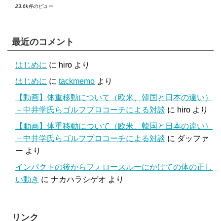
23.6k件のビュー
最近のコメント
はじめに
に
hiro
より
はじめに
に
tackmemo
より
【動画】体重移動について（欧米、韓国と日本の違い）
－中井学氏らゴルフプロコーチによる対談
に
hiro
より
【動画】体重移動について（欧米、韓国と日本の違い）
－中井学氏らゴルフプロコーチによる対談
に
ダッファ
ー
より
インパクトの後からフォロースルーにかけての体の正し
い動き
に
ナカハラシゲオ
より
リンク