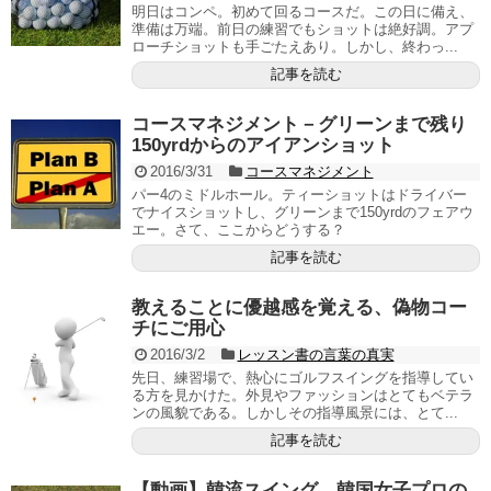
明日はコンペ。初めて回るコースだ。この日に備え、
準備は万端。前日の練習でもショットは絶好調。アプ
ローチショットも手ごたえあり。しかし、終わっ...
記事を読む
コースマネジメント－グリーンまで残り
150yrdからのアイアンショット
2016/3/31
コースマネジメント
パー4のミドルホール。ティーショットはドライバー
でナイスショットし、グリーンまで150yrdのフェアウ
エー。さて、ここからどうする？
記事を読む
教えることに優越感を覚える、偽物コー
チにご用心
2016/3/2
レッスン書の言葉の真実
先日、練習場で、熱心にゴルフスイングを指導してい
る方を見かけた。外見やファッションはとてもベテラ
ンの風貌である。しかしその指導風景には、とて...
記事を読む
【動画】韓流スイング 韓国女子プロの