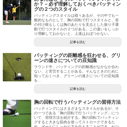
か？－必ず理解しておくべきパッティン
グの２つのスタイル
パッティングスタイルは様々あるが、その中でも一
般的なものとして、胸の回転で打つスタイルと、首
の付け根もしくは胸のあたりを支点とした振り子運
動で打つスタイルの２つがある。この違いをしっか
り理解しておかないと、上達はおぼつかない。
記事を読む
パッティングの距離感を狂わせる、グリ
ーンの速さについての豆知識
ラウンド中、パッティングの距離感がなかなか合わ
ない、と苦労することがある。そんなときのために
知っておくべき、グリーンの速さについての豆知識
を...
記事を読む
胸の回転で行うパッティングの習得方法
パッティングにはさまざまなスタイルがあるが、そ
の一つである「胸の回転で行うパッティング」につ
いて、習得方法を紹介する。胸の回転でパッティン
グすると大きな筋肉を使ってストロークできるた
め、ボールにしっかり力を伝えることができ、かつ