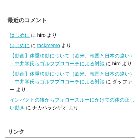
最近のコメント
はじめに
に
hiro
より
はじめに
に
tackmemo
より
【動画】体重移動について（欧米、韓国と日本の違い）
－中井学氏らゴルフプロコーチによる対談
に
hiro
より
【動画】体重移動について（欧米、韓国と日本の違い）
－中井学氏らゴルフプロコーチによる対談
に
ダッファ
ー
より
インパクトの後からフォロースルーにかけての体の正し
い動き
に
ナカハラシゲオ
より
リンク