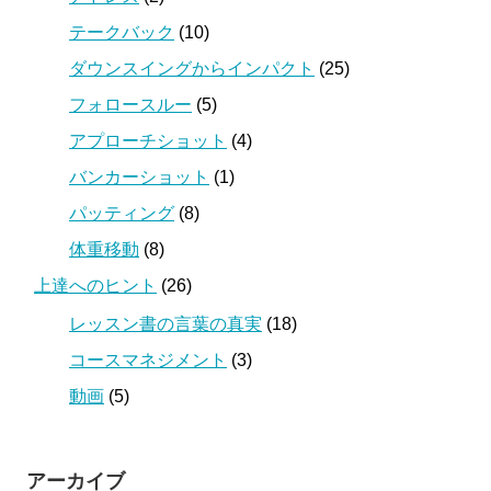
テークバック
(10)
ダウンスイングからインパクト
(25)
フォロースルー
(5)
アプローチショット
(4)
バンカーショット
(1)
パッティング
(8)
体重移動
(8)
上達へのヒント
(26)
レッスン書の言葉の真実
(18)
コースマネジメント
(3)
動画
(5)
アーカイブ