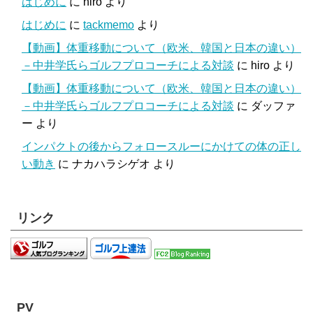
はじめに
に
hiro
より
はじめに
に
tackmemo
より
【動画】体重移動について（欧米、韓国と日本の違い）
－中井学氏らゴルフプロコーチによる対談
に
hiro
より
【動画】体重移動について（欧米、韓国と日本の違い）
－中井学氏らゴルフプロコーチによる対談
に
ダッファ
ー
より
インパクトの後からフォロースルーにかけての体の正し
い動き
に
ナカハラシゲオ
より
リンク
PV