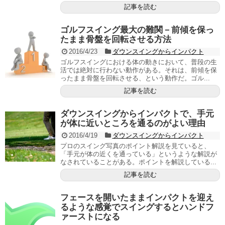
記事を読む
ゴルフスイング最大の難関－前傾を保っ
たまま骨盤を回転させる方法
2016/4/23
ダウンスイングからインパクト
ゴルフスイングにおける体の動きにおいて、普段の生
活では絶対に行わない動作がある。それは、前傾を保
ったまま骨盤を回転させる、という動作だ。ゴル...
記事を読む
ダウンスイングからインパクトで、手元
が体に近いところを通るのがよい理由
2016/4/19
ダウンスイングからインパクト
プロのスイング写真のポイント解説を見ていると、
「手元が体の近くを通っている」というような解説が
なされていることがある。ポイントを解説している...
記事を読む
フェースを開いたままインパクトを迎え
るような感覚でスイングするとハンドフ
ァーストになる