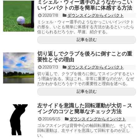
ミシェル・ウィー選手のようなかっこい
いインパクトの形を簡単に体感する方法
2020/7/8
ダウンスイングからインパクト
ミシェル・ウィー選手のようなかっこいいインパクト
の形を、いとも簡単に体感する方法があるといったら
信じられるだろうか。早速、紹介する。
記事を読む
切り返しでクラブを後ろに倒すことの重
要性とその理由
2020/7/3
ダウンスイングからインパクト
切り返しで、クラブを後ろに倒してスイングするとい
う理論がある。実はこれ、非常に重要なのだが、なぜ
だかわかるだろうか？その重要性と理由を述べる。
記事を読む
左サイドを意識した回転運動が大切－ス
イングのコツと簡単なチェック方法
2016/6/15
ダウンスイングからインパクト
ゴルフスイングは背骨中心の軸回転運動だ。 そして、
回転運動は、左サイドを意識して回転するのが正し
い。