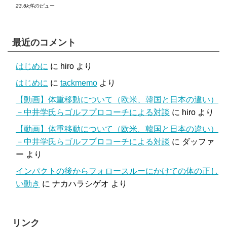
23.6k件のビュー
最近のコメント
はじめに
に
hiro
より
はじめに
に
tackmemo
より
【動画】体重移動について（欧米、韓国と日本の違い）
－中井学氏らゴルフプロコーチによる対談
に
hiro
より
【動画】体重移動について（欧米、韓国と日本の違い）
－中井学氏らゴルフプロコーチによる対談
に
ダッファ
ー
より
インパクトの後からフォロースルーにかけての体の正し
い動き
に
ナカハラシゲオ
より
リンク