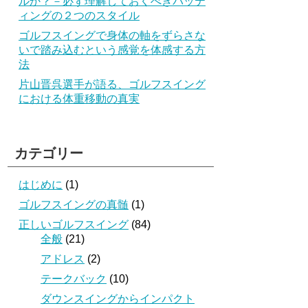
ルか？－必ず理解しておくべきパッテ
ィングの２つのスタイル
ゴルフスイングで身体の軸をずらさな
いで踏み込むという感覚を体感する方
法
片山晋呉選手が語る、ゴルフスイング
における体重移動の真実
カテゴリー
はじめに
(1)
ゴルフスイングの真髄
(1)
正しいゴルフスイング
(84)
全般
(21)
アドレス
(2)
テークバック
(10)
ダウンスイングからインパクト