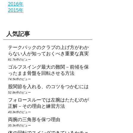
2016年
2015年
人気記事
テークバックのクラブの上げ方がわか
らない人が知っておくべき重要な真実
81.7k件のビュー
ゴルフスイング最大の難関－前傾を保
ったまま骨盤を回転させる方法
74.5k件のビュー
股関節を入れる、のコツをつかむには
52.8k件のビュー
フォロースルーでは左腕はたたむのが
正解－その理由と練習方法
43.3k件のビュー
両腕の三角形を保つ理由
35.3k件のビュー
体の回転でスイングできているかチェ