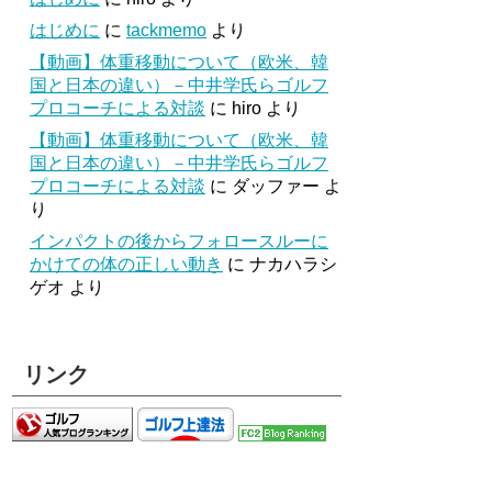
はじめに
に
tackmemo
より
【動画】体重移動について（欧米、韓
国と日本の違い）－中井学氏らゴルフ
プロコーチによる対談
に
hiro
より
【動画】体重移動について（欧米、韓
国と日本の違い）－中井学氏らゴルフ
プロコーチによる対談
に
ダッファー
よ
り
インパクトの後からフォロースルーに
かけての体の正しい動き
に
ナカハラシ
ゲオ
より
リンク