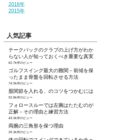
2016年
2015年
人気記事
テークバックのクラブの上げ方がわか
らない人が知っておくべき重要な真実
81.7k件のビュー
ゴルフスイング最大の難関－前傾を保
ったまま骨盤を回転させる方法
74.5k件のビュー
股関節を入れる、のコツをつかむには
52.8k件のビュー
フォロースルーでは左腕はたたむのが
正解－その理由と練習方法
43.3k件のビュー
両腕の三角形を保つ理由
35.3k件のビュー
体の回転でスイングできているかチェ