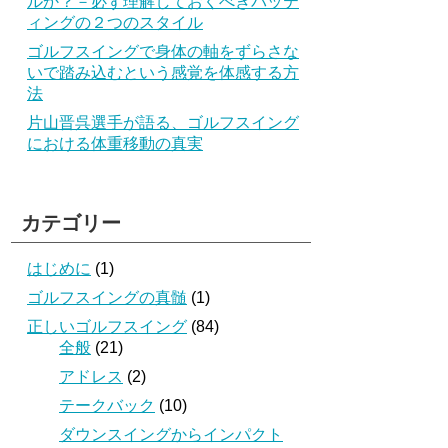
ルか？－必ず理解しておくべきパッテ
ィングの２つのスタイル
ゴルフスイングで身体の軸をずらさな
いで踏み込むという感覚を体感する方
法
片山晋呉選手が語る、ゴルフスイング
における体重移動の真実
カテゴリー
はじめに
(1)
ゴルフスイングの真髄
(1)
正しいゴルフスイング
(84)
全般
(21)
アドレス
(2)
テークバック
(10)
ダウンスイングからインパクト