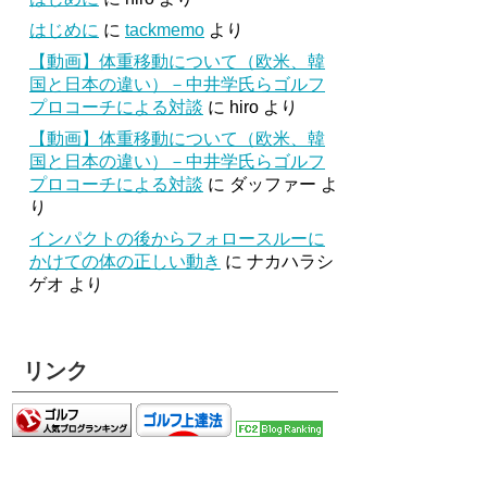
はじめに
に
tackmemo
より
【動画】体重移動について（欧米、韓
国と日本の違い）－中井学氏らゴルフ
プロコーチによる対談
に
hiro
より
【動画】体重移動について（欧米、韓
国と日本の違い）－中井学氏らゴルフ
プロコーチによる対談
に
ダッファー
よ
り
インパクトの後からフォロースルーに
かけての体の正しい動き
に
ナカハラシ
ゲオ
より
リンク