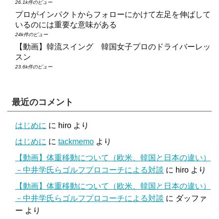
26.1k件のビュー
プロがインパクトからフォローにかけて左足を伸ばして
いるのには重要な意味がある
24k件のビュー
【動画】韓流スイング 韓国女子プロのドライバーレッ
スン
23.6k件のビュー
最近のコメント
はじめに
に
hiro
より
はじめに
に
tackmemo
より
【動画】体重移動について（欧米、韓国と日本の違い）
－中井学氏らゴルフプロコーチによる対談
に
hiro
より
【動画】体重移動について（欧米、韓国と日本の違い）
－中井学氏らゴルフプロコーチによる対談
に
ダッファ
ー
より